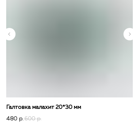
Галтовка малахит 20*30 мм
Га
480
600
3
р.
р.