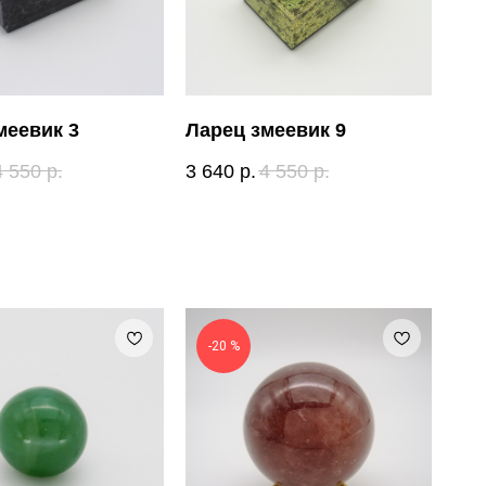
меевик 3
Ларец змеевик 9
4 550
р.
3 640
р.
4 550
р.
-20 %