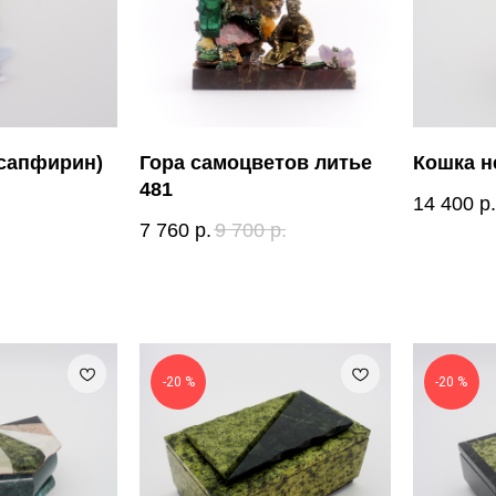
(сапфирин)
Гора самоцветов литье
Кошка 
481
14 400
р.
7 760
р.
9 700
р.
-20 %
-20 %