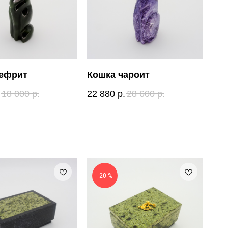
нефрит
Кошка чароит
18 000
р.
22 880
р.
28 600
р.
-20 %