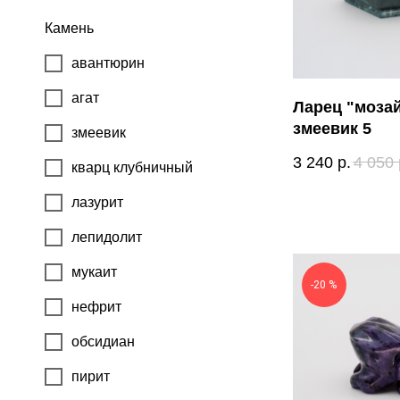
Камень
авантюрин
агат
Ларец "моза
змеевик 5
змеевик
3 240
р.
4 050
кварц клубничный
лазурит
лепидолит
мукаит
-20 %
нефрит
обсидиан
пирит