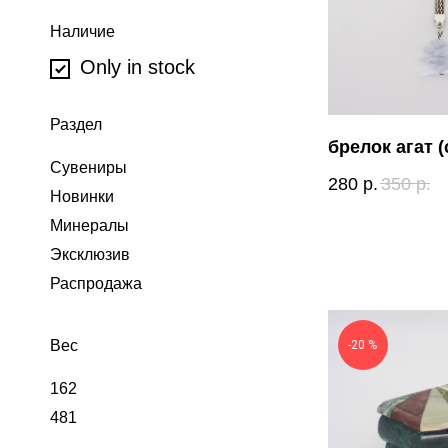
Наличие
Only in stock
Раздел
брелок агат 
Сувениры
280
р.
350
р.
Новинки
Минералы
Эксклюзив
Распродажа
Вес
-20 %
162
481