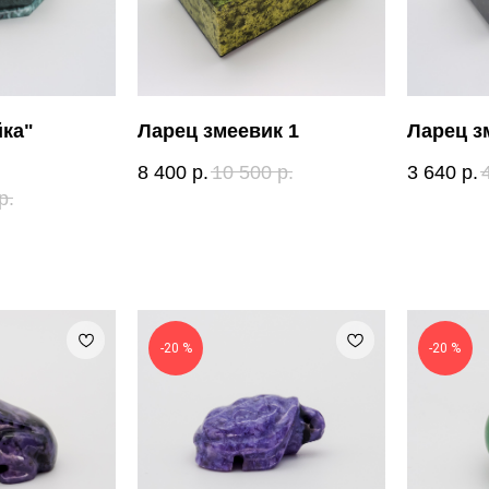
йка"
Ларец змеевик 1
Ларец з
8 400
р.
10 500
р.
3 640
р.
р.
-20 %
-20 %