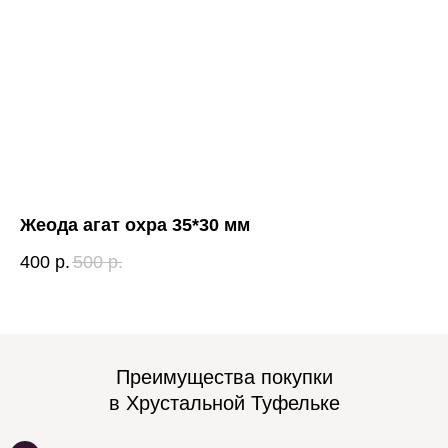
Жеода агат охра 35*30 мм
Ша
400
р.
500
р.
12
Преимущества покупки
в Хрустальной Туфельке