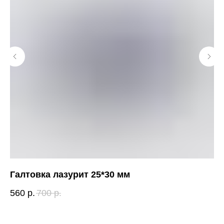
Галтовка лазурит 25*30 мм
Га
560
р.
700
р.
28