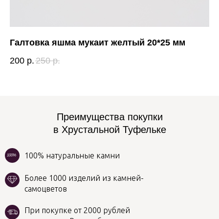
Галтовка яшма мукаит желтый 20*25 мм
Же
200
р.
250
р.
40
Преимущества покупки
в Хрустальной Туфельке
100% натуральные камни
100%
Более 1000 изделий из камней-
самоцветов
При покупке от 2000 рублей