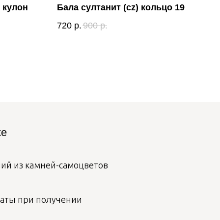
 кулон
Бала султанит (cz) кольцо 19
Ава
сер
720
р.
900
р.
3 3
ке
лий из камней-самоцветов
аты при получении