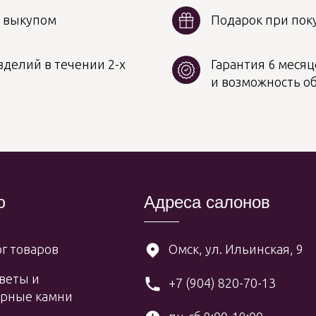
д выкупом
Подарок при поку
делий в течении 2-х
Гарантия 6 месяц
и возможность о
ю
Адреса салонов
г товаров
Омск, ул. Ильинская, 9
веты и
+7 (904) 820-70-13
рные камни