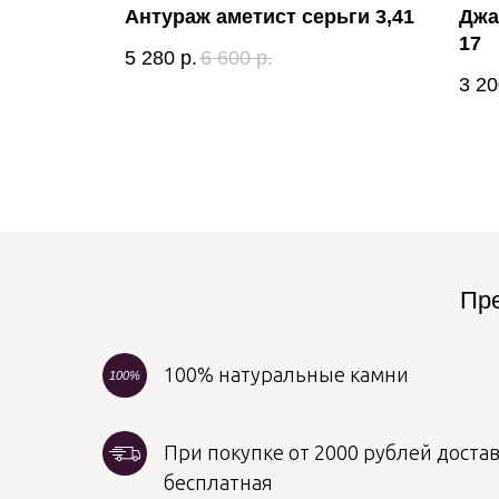
 фианит
Антураж аметист серьги 3,41
Джа
17
5 280
р.
6 600
р.
3 20
Пре
100% натуральные камни
100%
При покупке от 2000 рублей достав
бесплатная