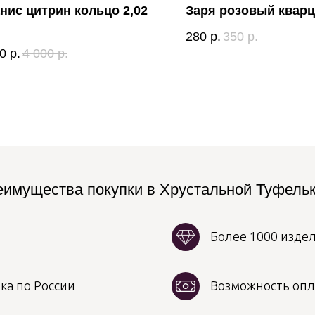
нис цитрин кольцо 2,02
Заря розовый кварц
280
р.
350
р.
0
р.
4 000
р.
имущества покупки в Хрустальной Туфель
Более 1000 изде
ка по России
Возможность опл