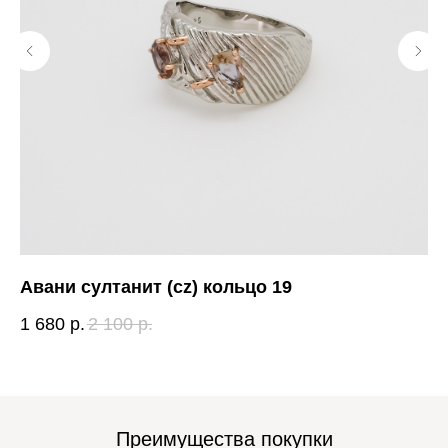
Авани султанит (cz) кольцо 19
Дж
1 680
р.
2 100
р.
5 
Преимущества покупки