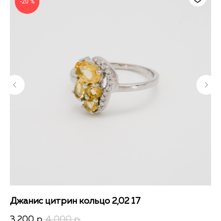
-20 %
Джанис цитрин кольцо 2,02 17
Кв
3 200
4 000
4 
р.
р.