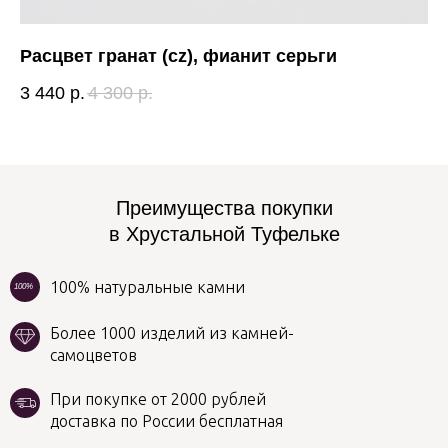
Расцвет гранат (cz), фианит серьги
Ум
3 440
р.
4 300
р.
1 
Преимущества покупки
в Хрустальной Туфельке
100% натуральные камни
100%
Более 1000 изделий из камней-
самоцветов
При покупке от 2000 рублей
доставка по России бесплатная