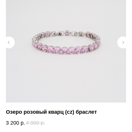
Озеро розовый кварц (cz) браслет
Эм
3 200
р.
4 000
р.
1 