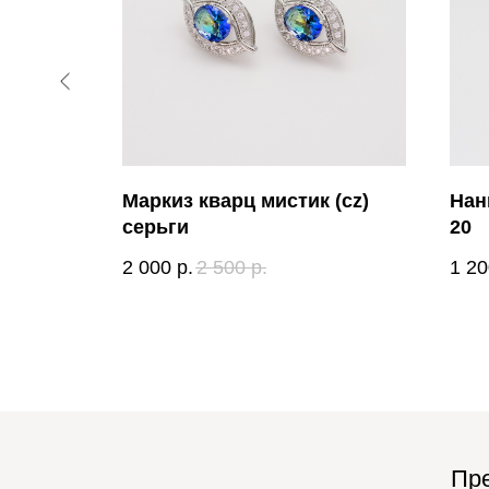
тист
Маркиз кварц мистик (cz)
Нан
серьги
20
2 000
р.
2 500
р.
1 20
Пре