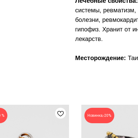
Лечебные свойства:
системы, ревматизм, 
болезни, ревмокардит
гипофиз. Хранит от и
лекарств.
Месторождение:
Таи
0 %
Новинка;-20%