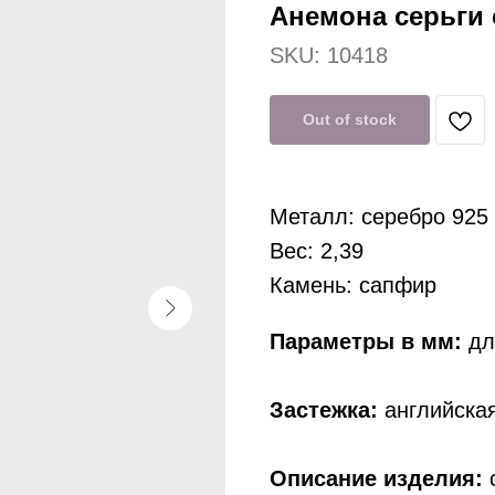
Анемона серьги 
SKU:
10418
Out of stock
Металл: серебро 925
Вес: 2,39
Камень: сапфир
Параметры в мм:
дли
Застежка:
английская
Описание изделия:
с