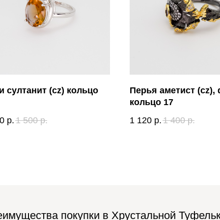
и султанит (cz) кольцо
Перья аметист (cz),
кольцо 17
0
р.
1 500
р.
1 120
р.
1 400
р.
имущества покупки в Хрустальной Туфель