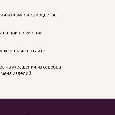
лий из камней-самоцветов
аты при получении
пке онлайн на сайте
ев на украшения из серебра
бмена изделий