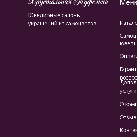
Мен
Ювелирные салоны
Катало
украшений из самоцветов
Самоц
ювели
Оплата
Гарант
возвр
Допол
услуги
О ком
Отзы
Конта