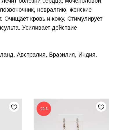
лечит болезни сердца, мочеполовой
позвоночник, невралгию, женские
. Очищает кровь и кожу. Стимулирует
нсульта. Усиливает действие
ланд, Австралия, Бразилия, Индия.
-20 %
-