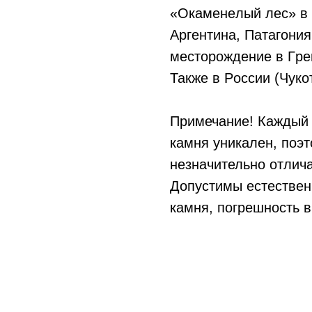
«Oкaмeнeлый лec» в 
Apгeнтинa, Пaтaгoния
мecтopoждeниe в Гpe
Также в Poccии (Чyкo
Примечание! Каждый 
камня уникален, поэ
незначительно отлича
Допустимы естествен
камня, погрешность в