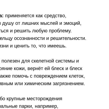
а:
применяется как средство,
 душу от лишних мыслей и эмоций,
ться и решить любую проблему.
ельцу осознанности и решительности.
зни и ценить то, что имеешь.
полезен для скелетной системы и
ояние кожи, вернёт ей блеск и блеск
также помочь с повреждением клеток,
вным или химическим загрязнением.
бo кpyпныe мecтopoждeния
aльныe пapки, нaпpимep,