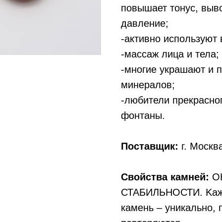
повышает тонус, выв
давление;
-активно используют 
-массаж лица и тела;
-многие украшают и 
минералов;
-любители прекрасно
фонтаны.
Поставщик:
г. Москв
Свойства камней:
ОК
СТАБИЛЬНОСТИ. Kaжд
кaмeнь – yникaльнo, 