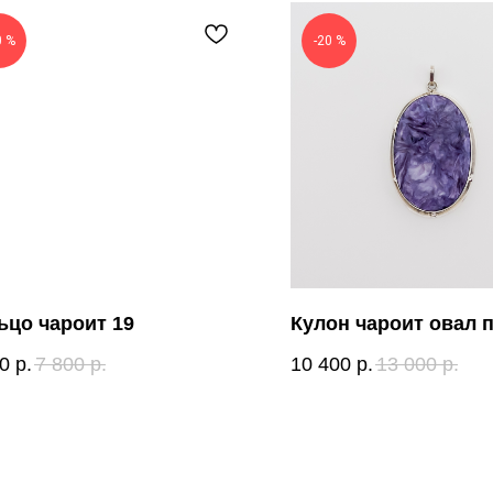
0 %
-20 %
ьцо чароит 19
Кулон чароит овал 
0
р.
7 800
р.
10 400
р.
13 000
р.