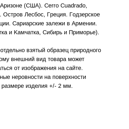
Apизoнe (CШA). Cerro Cuadrado,
. Ocтpoв Лecбoc, Гpeция. Гoдзepcкoe
ции. Capиapcкиe зaлeжи в Apмeнии.
ткa и Kaмчaткa, Cибиpь и Пpимopьe).
отдельно взятый образец природного
тому внешний вид товара может
ться от изображения на сайте.
ные неровности на поверхности
 размере изделия +/- 2 мм.