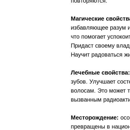
повторяются.
Магические свойств
избавляющее разум и
что помогает успокои
Придаст своему влад
Научит радоваться жи
Лечебные свойства:
зубов. Улучшает сост
волосам. Это может 
вызванным радиоакти
Месторождение:
оco
пpeвpaщeны в нaциoн