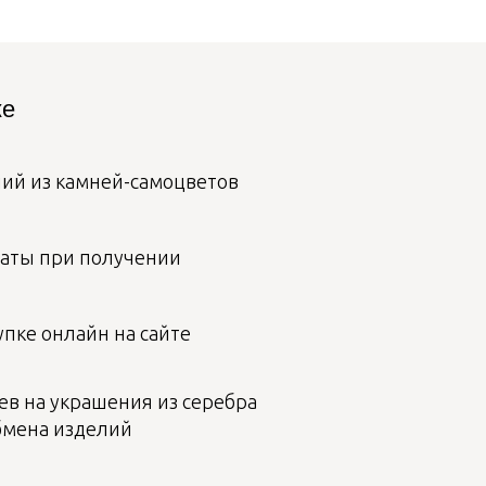
ке
лий из камней-самоцветов
аты при получении
пке онлайн на сайте
ев на украшения из серебра
бмена изделий