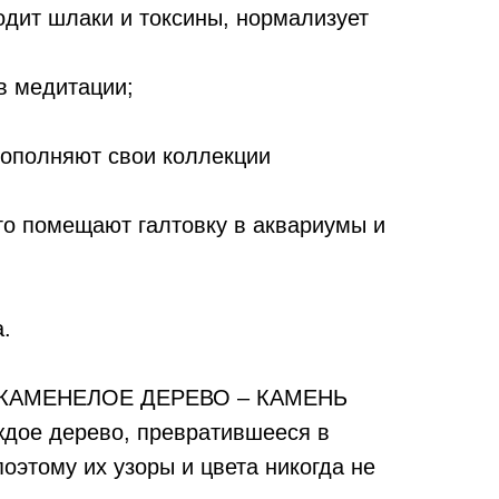
одит шлаки и токсины, нормализует
в медитации;
пополняют свои коллекции
го помещают галтовку в аквариумы и
а.
АМЕНЕЛОЕ ДЕРЕВО – КАМЕНЬ
oe дepeвo, пpeвpaтившeecя в
поэтому их узоры и цвета никoгдa нe