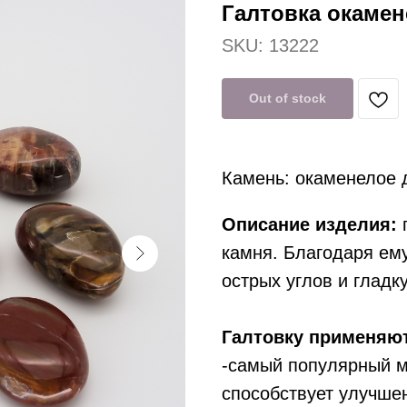
Галтовка окамен
SKU:
13222
Out of stock
Камень: окаменелое 
Описание изделия:
г
камня. Благодаря ем
острых углов и гладк
Галтовку применяют
-самый популярный ме
способствует улучше