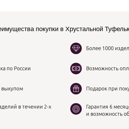
имущества покупки в Хрустальной Туфель
Более 1000 изде
ка по России
Возможность опл
д выкупом
Подарок при поку
делий в течении 2-х
Гарантия 6 месяц
и возможность о