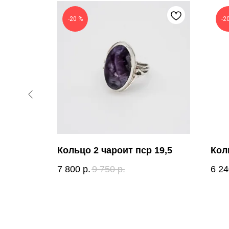
-20 %
-2
Кольцо 2 чароит пср 19,5
Кол
7 800
р.
9 750
р.
6 24