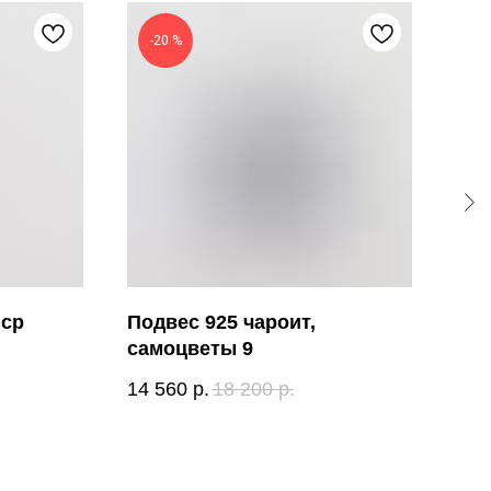
-20 %
-
пср
Подвес 925 чароит,
Кри
самоцветы 9
9*4
14 560
р.
18 200
р.
4 0