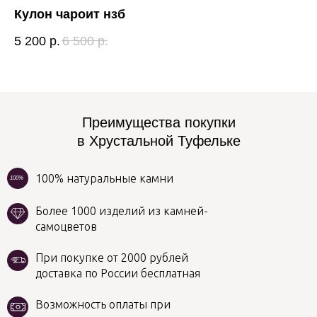
Кулон чароит нзб
Ка
5 200
р.
6 500
р.
15
Преимущества покупки
в Хрустальной Туфельке
100% натуральные камни
100%
Более 1000 изделий из камней-
самоцветов
При покупке от 2000 рублей
доставка по России бесплатная
Возможность оплаты при