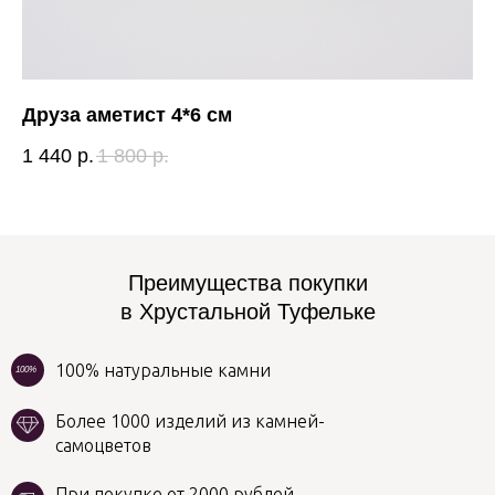
Друза аметист 4*6 см
К
1 440
р.
1 800
р.
8 
Преимущества покупки
в Хрустальной Туфельке
100% натуральные камни
100%
Более 1000 изделий из камней-
самоцветов
При покупке от 2000 рублей