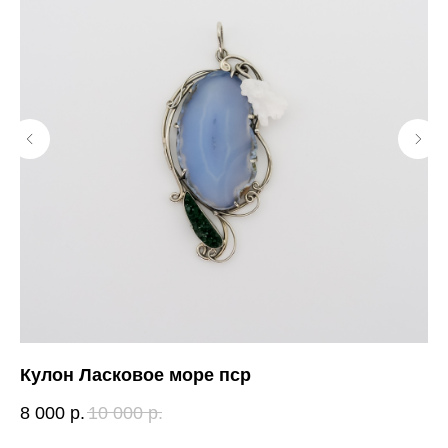
Кулон Ласковое море пср
Та
8 000
р.
10 000
р.
18