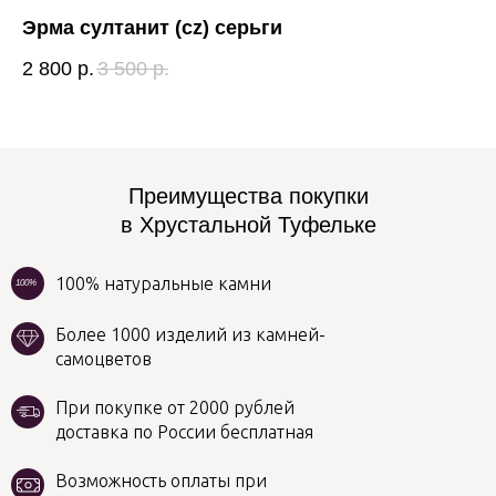
Эрма султанит (cz) серьги
Ад
2 800
р.
3 500
р.
7 
Преимущества покупки
в Хрустальной Туфельке
100% натуральные камни
100%
Более 1000 изделий из камней-
самоцветов
При покупке от 2000 рублей
доставка по России бесплатная
Возможность оплаты при