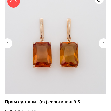
-20 %
Прям султанит (cz) серьги пзл 9,5
Пе