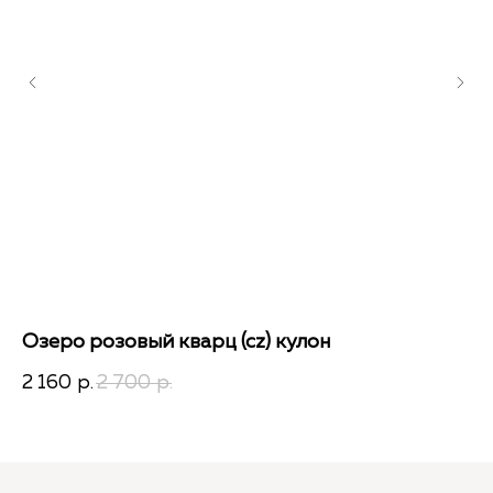
Озеро розовый кварц (cz) кулон
Бо
2 160
2 700
1 
р.
р.