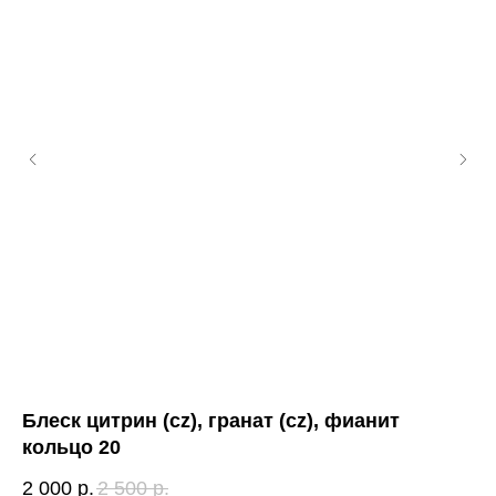
Блеск цитрин (cz), гранат (cz), фианит
Пр
кольцо 20
2 
2 000
р.
2 500
р.