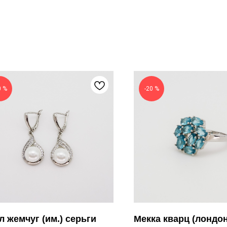
0 %
-20 %
л жемчуг (им.) серьги
Мекка кварц (лондон