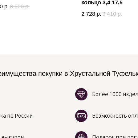
кольцо 3,4 17,5
0
р.
3 500
р.
2 728
р.
3 410
р.
имущества покупки в Хрустальной Туфель
Более 1000 изде
ка по России
Возможность опл
д выкупом
Подарок при поку