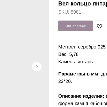
Вея кольцо янта
SKU:
8981
Out of stock
Металл: серебро 925
Вес: 5,78
Камень: янтарь
Параметры в мм:
дл
22*20.
Описание изделия:
а
форма камня кабошон