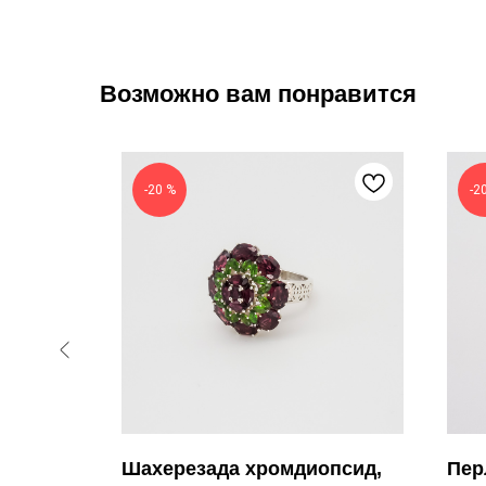
Возможно вам понравится
-20 %
-2
зумруд
Шахерезада хромдиопсид,
Пер