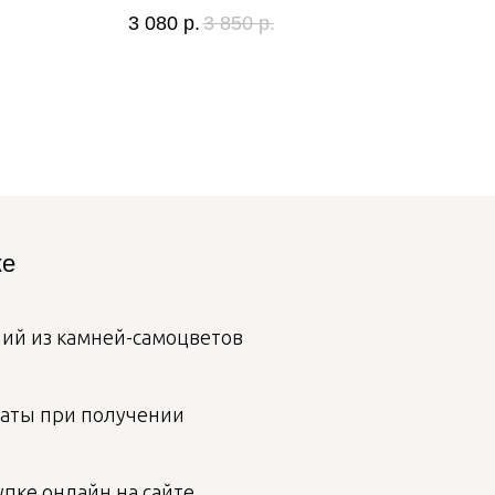
(cz
3 080
р.
3 850
р.
2 1
ке
лий из камней-самоцветов
аты при получении
пке онлайн на сайте