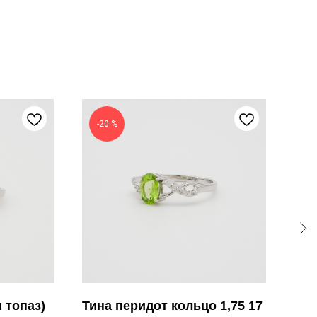
-20 %
Н
 топаз)
Тина перидот кольцо 1,75 17
Бол