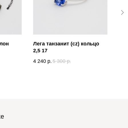
улон
Лега танзанит (cz) кольцо
2,5 17
4 240
р.
5 300
р.
ке