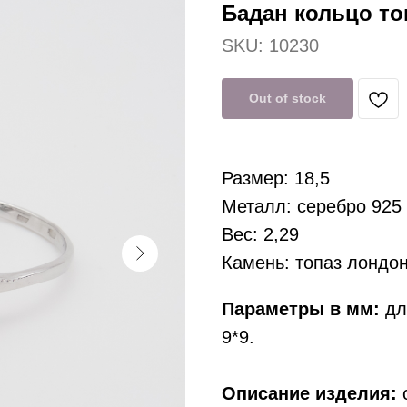
Бадан кольцо топ
SKU:
10230
Out of stock
Размер: 18,5
Металл: серебро 925
Вес: 2,29
Камень: топаз лондо
Параметры в мм:
дли
9*9.
Описание изделия:
с