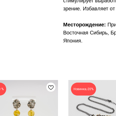
стимулирует выработ
зрение. Избавляет о
Месторождение:
При
Восточная Сибирь, Бр
Япония.
0 %
Новинка;-20%