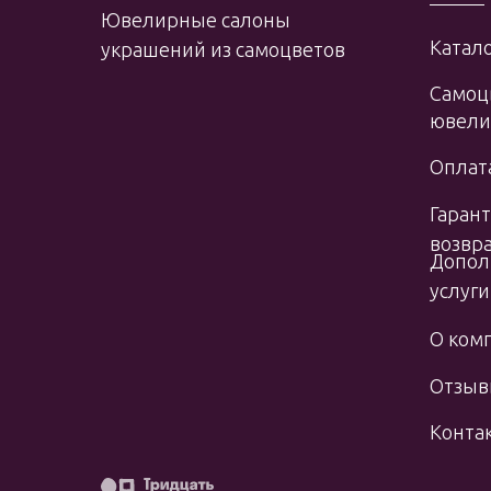
Ювелирные салоны
Катало
украшений из самоцветов
Самоц
ювели
Оплата
Гарант
возвр
Допол
услуги
О ком
Отзы
Конта