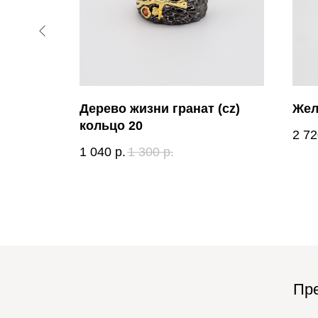
)
Дерево жизни гранат (cz)
Жел
кольцо 20
2 72
1 040
р.
1 300
р.
Пре