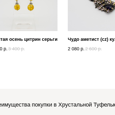
тая осень цитрин серьги
Чудо аметист (cz) к
0
р.
3 400
р.
2 080
р.
2 600
р.
имущества покупки в Хрустальной Туфель