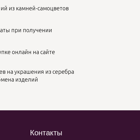
лий из камней-самоцветов
аты при получении
пке онлайн на сайте
ев на украшения из серебра
бмена изделий
Контакты