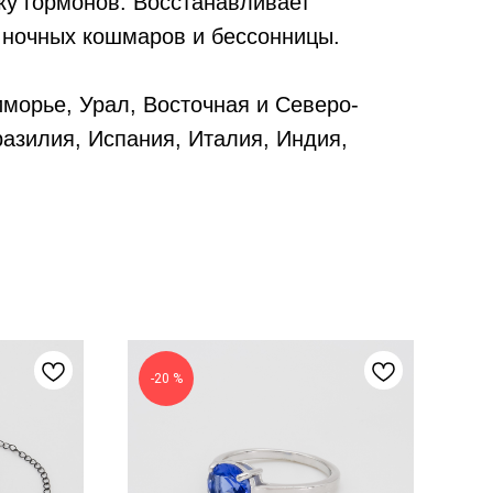
ку гормонов. Восстанавливает
т ночных кошмаров и бессонницы.
морье, Урал, Восточная и Северо-
азилия, Испания, Италия, Индия,
Скр
кол
-20 %
2 6