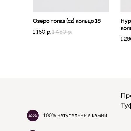
он
Озеро топаз (cz) кольцо 18
Нур
кол
1 160
1 450
р.
р.
1 28
Пр
Ту
100% натуральные камни
100%