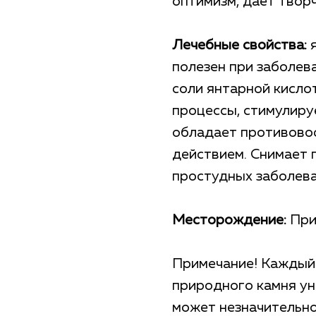
оптимизм, дает твор
Лечебные свойства:
я
полезен при заболе
соли янтарной кисло
процессы, стимулиру
обладает противово
действием. Снимает 
простудных заболева
Месторождение:
Приб
Примечание! Каждый
природного камня ун
может незначительно