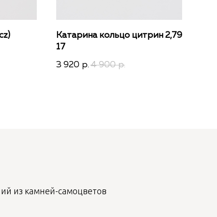
cz)
Катарина кольцо цитрин 2,79
Джа
17
3 3
3 920
4 900
р.
р.
лий из камней-самоцветов