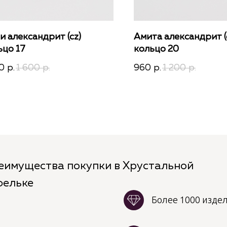
и александрит (cz)
Амита александрит (
ьцо 17
кольцо 20
0
1 600
960
1 200
р.
р.
р.
р.
еимущества покупки в Хрустальной
фельке
Более 1000 изде