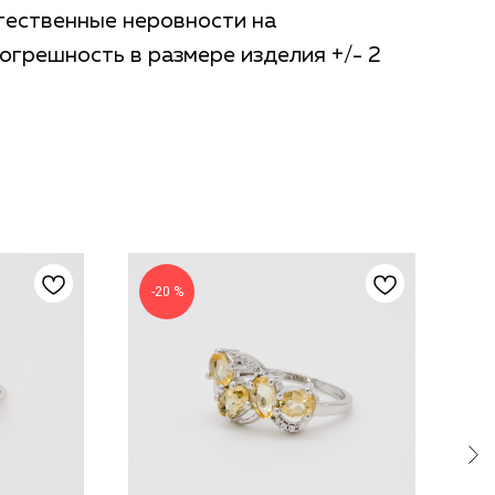
тественные неровности на
огрешность в размере изделия +/- 2
-20 %
-