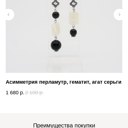
Асимметрия перламутр, гематит, агат серьги
Ум
1 680
р.
2 100
р.
1 
Преимущества покупки