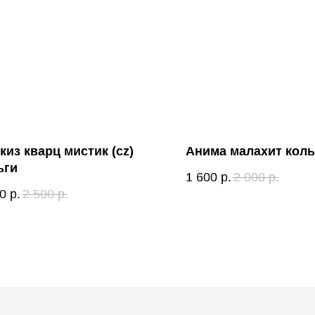
киз кварц мистик (cz)
Анима малахит коль
ьги
1 600
р.
2 000
р.
0
р.
2 500
р.