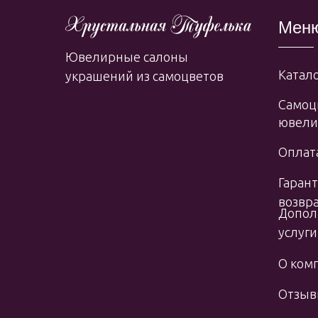
Мен
Ювелирные салоны
Катало
украшений из самоцветов
Самоц
ювели
Оплата
Гарант
возвр
Допол
услуги
О ком
Отзы