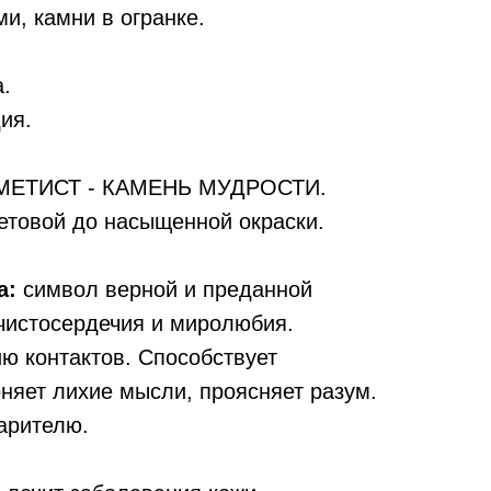
и, камни в огранке.
а.
ия.
ЕТИСТ - КАМЕНЬ МУДРОСТИ.
етовой до насыщенной окраски.
а:
символ верной и преданной
 чистосердечия и миролюбия.
ю контактов. Способствует
оняет лихие мысли, проясняет разум.
арителю.