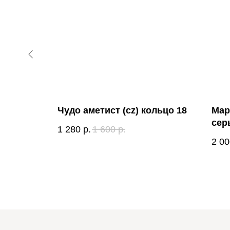
о 2,02
Чудо аметист (cz) кольцо 18
Мар
сер
1 280
р.
1 600
р.
2 00