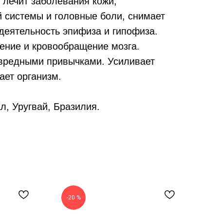
лечит заболевания кожи,
й системы и головные боли, снимает
деятельность эпифиза и гипофиза.
рение и кровообращение мозга.
 вредными привычками. Усиливает
ает организм.
л, Уругвай, Бразилия.
-20 %
-