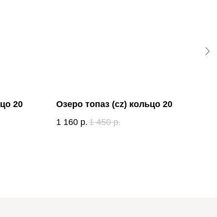
цо 20
Озеро топаз (cz) кольцо 20
Мар
19
1 160
р.
1 450
р.
960