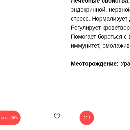
Лечебные свойства:
эндокринной, нервно
стресс. Нормализует 
Регулирует кроветво
Помогает бороться с
иммунитет, омолажив
Месторождение:
Ура
винка;-20%
-20 %