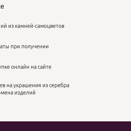
ке
лий из камней-самоцветов
аты при получении
пке онлайн на сайте
ев на украшения из серебра
бмена изделий