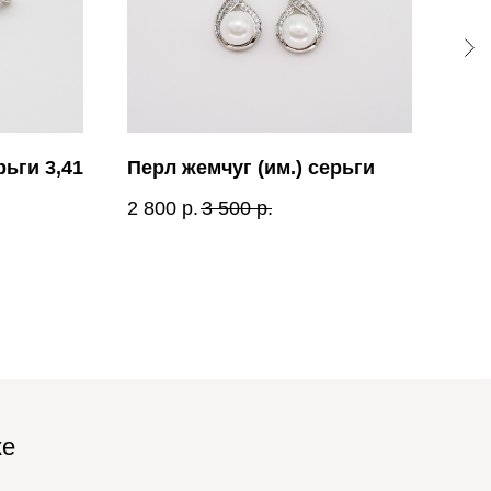
ьги 3,41
Перл жемчуг (им.) серьги
Уми
(cz
2 800
р.
3 500
р.
1 4
ке