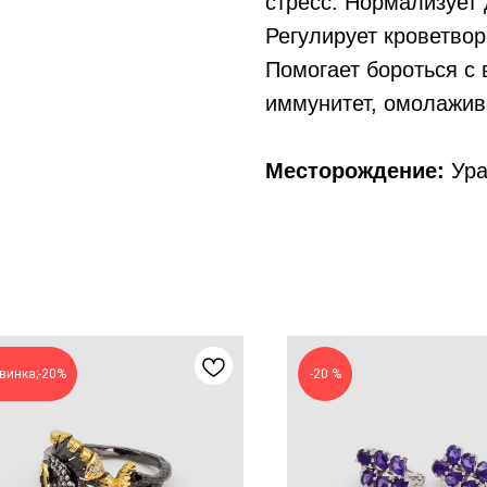
стресс. Нормализует 
Регулирует кроветво
Помогает бороться с
иммунитет, омолажив
Месторождение:
Ура
винка;-20%
-20 %