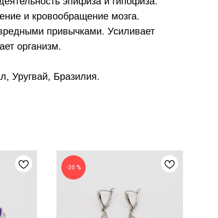
деятельность эпифиза и гипофиза.
рение и кровообращение мозга.
 вредными привычками. Усиливает
ает организм.
л, Уругвай, Бразилия.
-20 %
Н