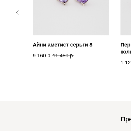
ольцо
Айни аметист серьги 8
Пер
кол
9 160
р.
11 450
р.
1 12
Пре