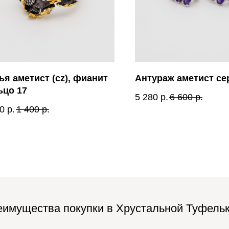
ья аметист (cz), фианит
Антураж аметист сер
ьцо 17
5 280
р.
6 600
р.
0
р.
1 400
р.
имущества покупки в Хрустальной Туфель