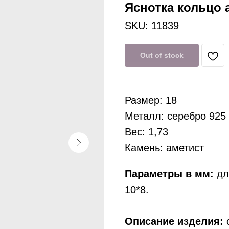
Яснотка кольцо а
SKU:
11839
Out of stock
Размер: 18
Металл: серебро 925
Вес: 1,73
Камень: аметист
Параметры в мм:
дли
10*8.
Описание изделия:
с