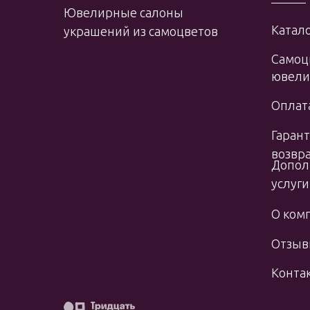
Ювелирные салоны
Катало
украшений из самоцветов
Самоц
ювели
Оплата
Гарант
возвр
Допол
услуги
О ком
Отзы
Конта