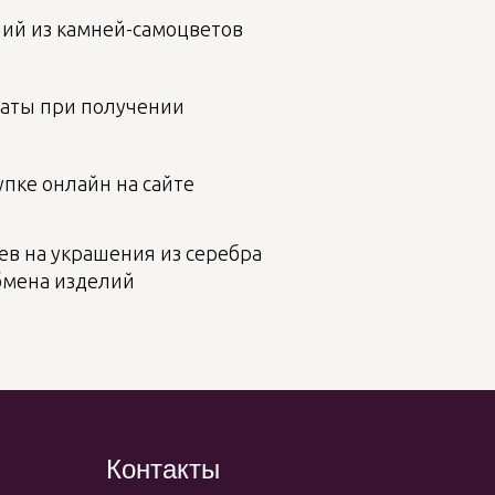
лий из камней-самоцветов
аты при получении
пке онлайн на сайте
ев на украшения из серебра
бмена изделий
Контакты