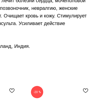
лечит болезни сердца, мочеполовой
позвоночник, невралгию, женские
. Очищает кровь и кожу. Стимулирует
нсульта. Усиливает действие
ланд, Индия.
-20 %
-