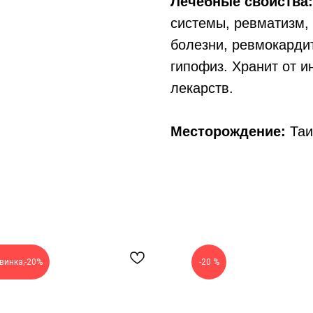
Лечебные свойства:
системы, ревматизм, 
болезни, ревмокардит
гипофиз. Хранит от и
лекарств.
Месторождение:
Таи
винка;-20%
-20 %