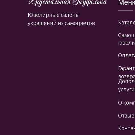
Мен
Ювелирные салоны
Катало
украшений из самоцветов
Самоц
ювели
Оплата
Гарант
возвр
Допол
услуги
О ком
Отзы
Конта