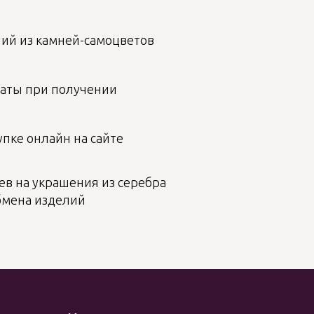
лий из камней-самоцветов
аты при получении
пке онлайн на сайте
ев на украшения из серебра
бмена изделий