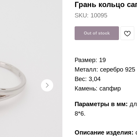
Грань кольцо сап
SKU:
10095
Out of stock
Размер: 19
Металл: серебро 925
Вес: 3,04
Камень: сапфир
Параметры в мм:
дли
8*6.
Описание изделия:
с