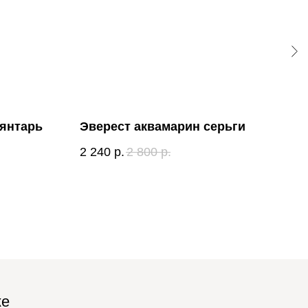
 янтарь
Эверест аквамарин серьги
Абх
2 240
р.
2 800
р.
2 2
ке