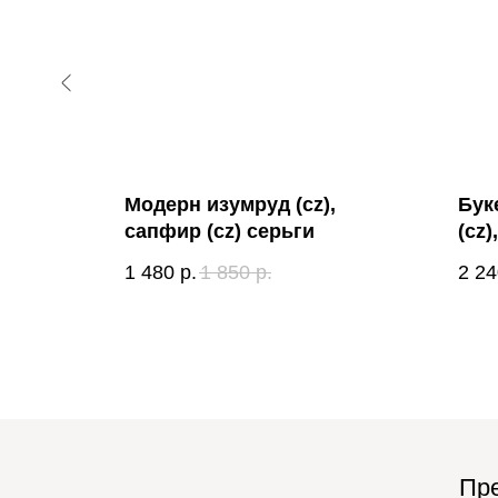
) кольцо
Модерн изумруд (cz),
Бук
сапфир (cz) серьги
(cz
1 480
р.
1 850
р.
2 24
Пре