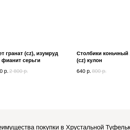
ет гранат (cz), изумруд
Столбики коньчный
), фианит серьги
(cz) кулон
0
р.
2 800
р.
640
р.
800
р.
имущества покупки в Хрустальной Туфель