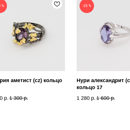
0 %
-20 %
рия аметист (cz) кольцо
Нури александрит (c
кольцо 17
0
р.
1 300
р.
1 280
р.
1 600
р.