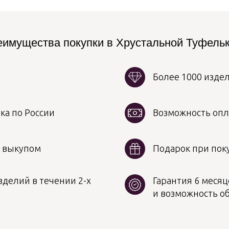
имущества покупки в Хрустальной Туфель
Более 1000 изде
ка по России
Возможность опл
д выкупом
Подарок при поку
делий в течении 2-х
Гарантия 6 месяц
и возможность о