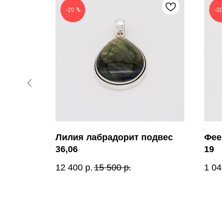
-20 %
-2
)
Лилия лабрадорит подвес
Фее
36,06
19
12 400
р.
15 500
р.
1 04