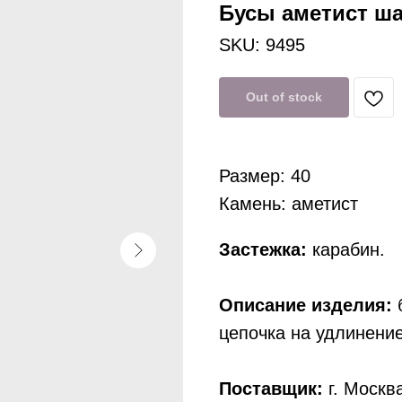
Бусы аметист ша
SKU:
9495
Out of stock
Размер: 40
Камень: аметист
Застежка:
карабин.
Описание изделия:
б
цепочка на удлинение
Поставщик:
г. Москв