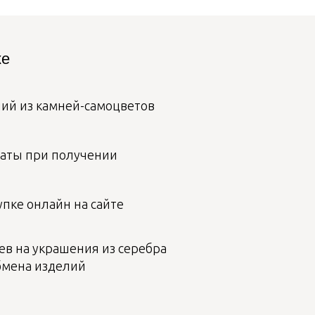
ке
лий из камней-самоцветов
аты при получении
пке онлайн на сайте
ев на украшения из серебра
бмена изделий