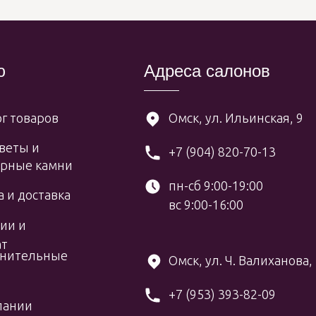
ю
Адреса салонов
г товаров
Омск, ул. Ильинская, 9
веты и
+7 (904) 820-70-13
рные камни
пн-сб 9:00-19:00
 и доставка
вс 9:00-16:00
ии и
ат
нительные
Омск, ул. Ч. Валиханова,
+7 (953) 393-82-09
пании