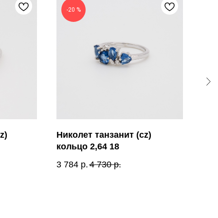
-20 %
-
z)
Николет танзанит (cz)
Эле
кольцо 2,64 18
2,8
3 784
р.
4 730
р.
3 5