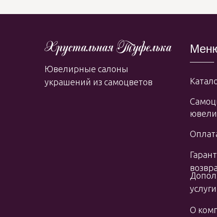
Мен
Ювелирные салоны
Катало
украшений из самоцветов
Самоц
ювели
Оплата
Гарант
возвр
Допол
услуги
О ком