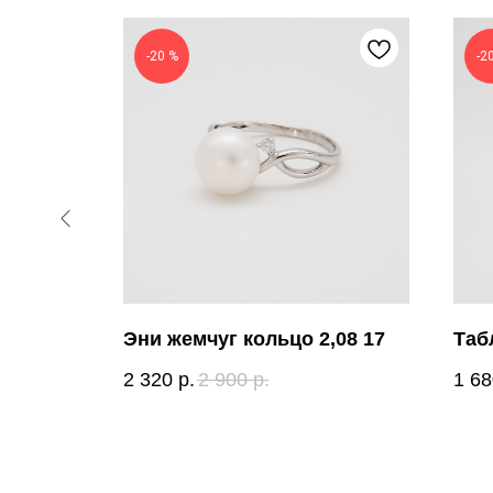
-20 %
-2
тр,
Эни жемчуг кольцо 2,08 17
Таб
2 320
р.
2 900
р.
1 68