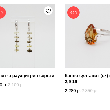
0 %
-20 %
летка раухцитрин серьги
Капля султанит (cz)
2,9 19
0
р.
2 100
р.
2 280
р.
2 850
р.