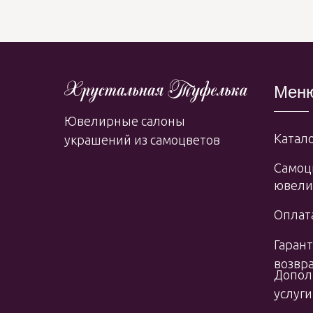
Мен
Ювелирные салоны
Катало
украшений из самоцветов
Самоц
ювели
Оплата
Гарант
возвр
Допол
услуги