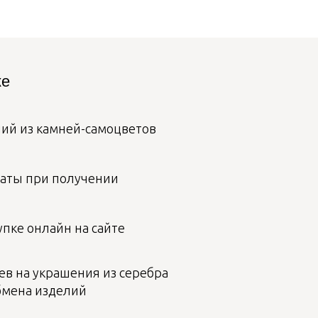
ке
лий из камней-самоцветов
аты при получении
пке онлайн на сайте
ев на украшения из серебра
бмена изделий