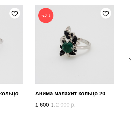
-20 %
-
 кольцо
Анима малахит кольцо 20
Эве
1 600
р.
2 000
р.
2 2