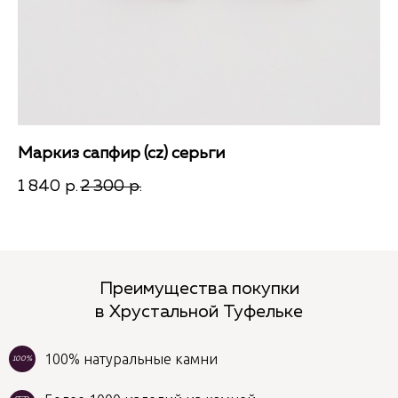
Маркиз сапфир (cz) серьги
Фе
1 840
2 300
1 
р.
р.
Преимущества покупки
в Хрустальной Туфельке
100% натуральные камни
100%