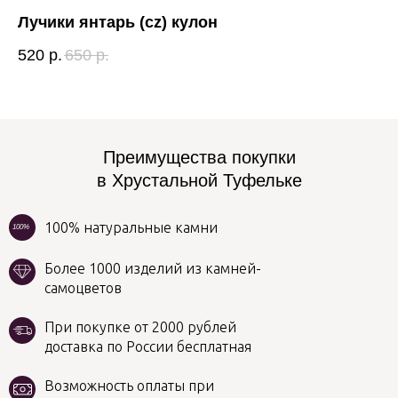
Лучики янтарь (cz) кулон
Ши
520
р.
650
р.
3 
Преимущества покупки
в Хрустальной Туфельке
100% натуральные камни
100%
Более 1000 изделий из камней-
самоцветов
При покупке от 2000 рублей
доставка по России бесплатная
Возможность оплаты при