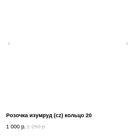
Розочка изумруд (cz) кольцо 20
Пе
1 000
р.
1 250
р.
1 