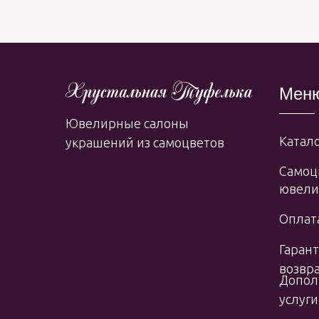
Мен
Ювелирные салоны
Катало
украшений из самоцветов
Самоц
ювели
Оплата
Гарант
возвр
Допол
услуги