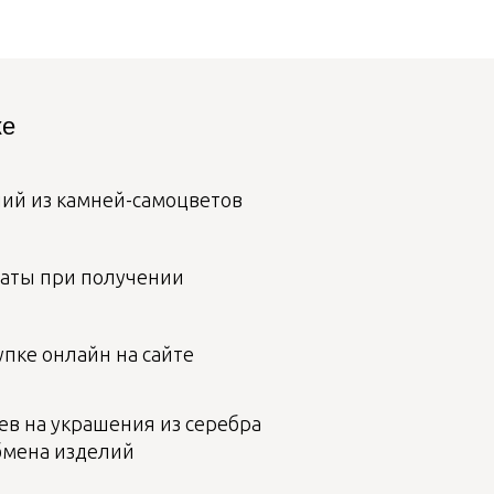
ке
лий из камней-самоцветов
аты при получении
пке онлайн на сайте
ев на украшения из серебра
бмена изделий