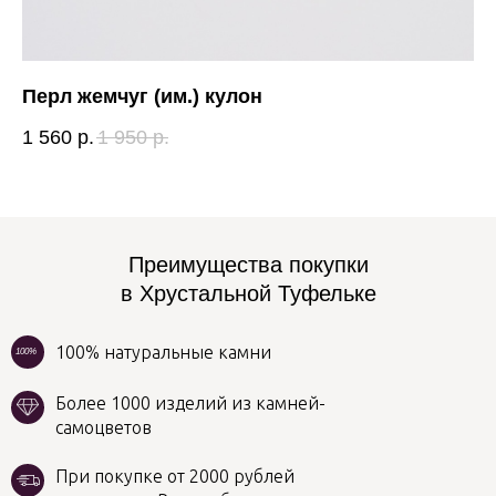
Перл жемчуг (им.) кулон
Т
1 560
р.
1 950
р.
96
Преимущества покупки
в Хрустальной Туфельке
100% натуральные камни
100%
Более 1000 изделий из камней-
самоцветов
При покупке от 2000 рублей