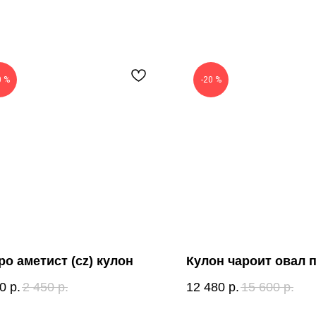
0 %
-20 %
ро аметист (cz) кулон
Кулон чароит овал 
0
р.
2 450
р.
12 480
р.
15 600
р.