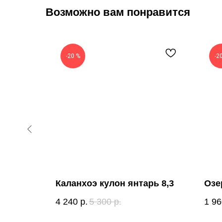
Возможно вам понравится
-20 %
-2
 (cz)
Каланхоэ кулон янтарь 8,3
Озе
4 240
р.
5 300
р.
1 96