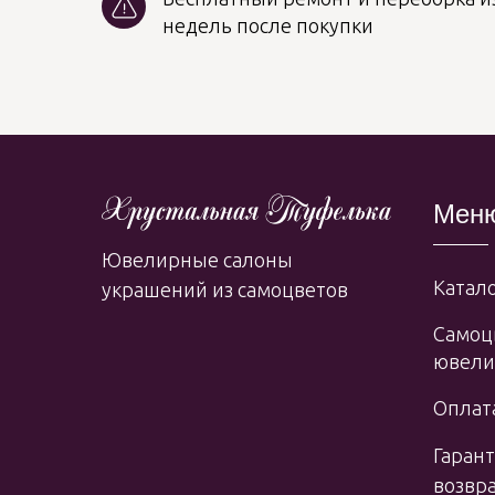
недель после покупки
Мен
Ювелирные салоны
Катало
украшений из самоцветов
Самоц
ювели
Оплата
Гарант
возвр