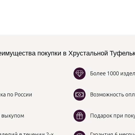
имущества покупки в Хрустальной Туфель
Более 1000 изде
ка по России
Возможность опл
д выкупом
Подарок при поку
делий в течении 2-х
Гарантия 6 месяц