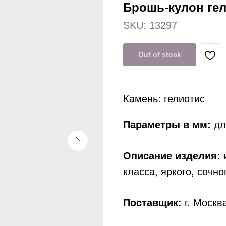
Брошь-кулон гел
SKU:
13297
Out of stock
Камень: гелиотис
Параметры в мм:
дл
Описание изделия:
и
класса, яркого, сочн
Поставщик:
г. Москв