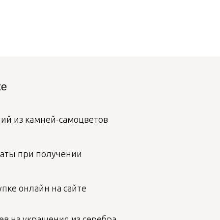
ке
лий из камней-самоцветов
аты при получении
пке онлайн на сайте
ев на украшения из серебра