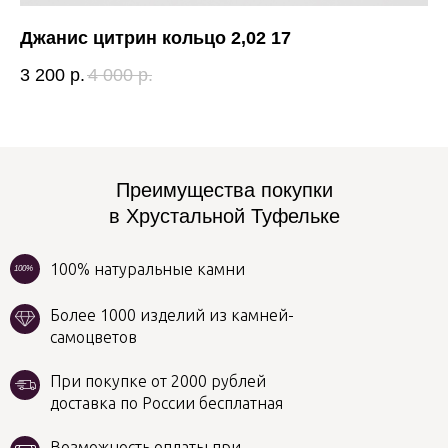
Джанис цитрин кольцо 2,02 17
Мо
3 200
р.
4 000
р.
6 
Преимущества покупки
в Хрустальной Туфельке
100% натуральные камни
100%
Более 1000 изделий из камней-
самоцветов
При покупке от 2000 рублей
доставка по России бесплатная
Возможность оплаты при