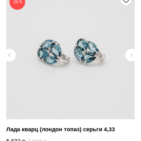
-20 %
Лада кварц (лондон топаз) серьги 4,33
Чу