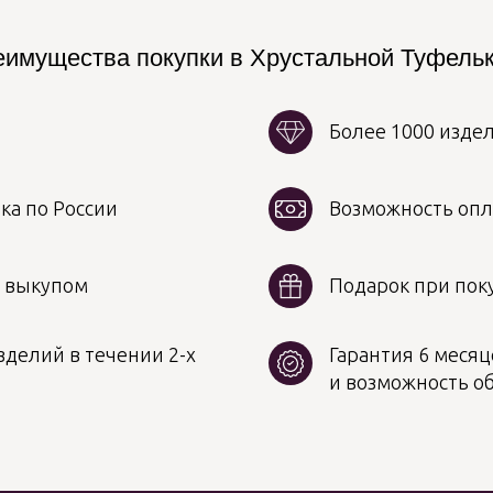
имущества покупки в Хрустальной Туфель
Более 1000 изде
ка по России
Возможность опл
д выкупом
Подарок при поку
делий в течении 2-х
Гарантия 6 месяц
и возможность о