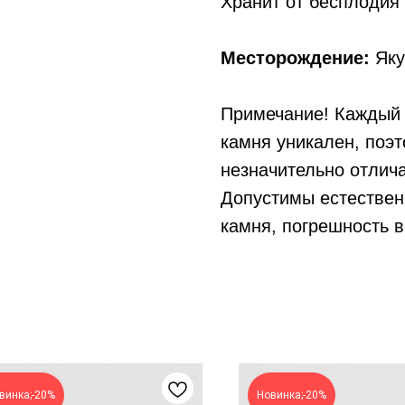
Хранит от бесплодия
Месторождение:
Яку
Примечание! Каждый 
камня уникален, поэ
незначительно отлича
Допустимы естествен
камня, погрешность в
винка;-20%
Новинка;-20%