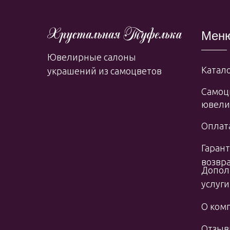
Мен
Ювелирные салоны
Катало
украшений из самоцветов
Самоц
ювели
Оплата
Гарант
возвр
Допол
услуги
О ком
Отзы