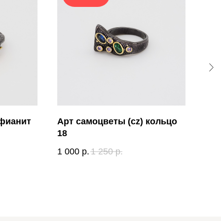
 фианит
Арт самоцветы (cz) кольцо
Таб
18
сер
1 000
р.
1 250
р.
1 1