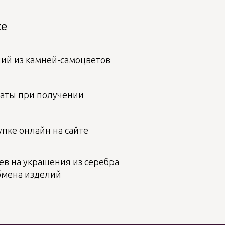
ке
лий из камней-самоцветов
аты при получении
пке онлайн на сайте
ев на украшения из серебра
бмена изделий