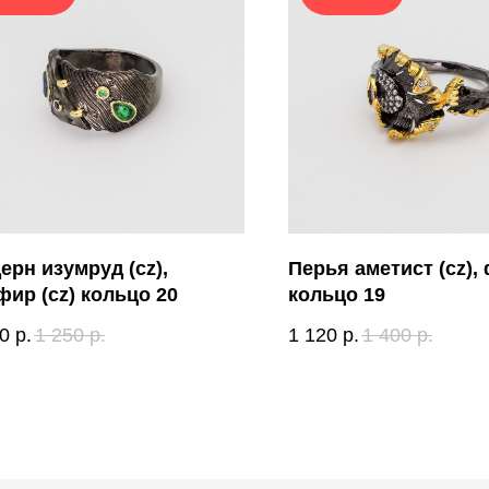
ерн изумруд (cz),
Перья аметист (cz),
фир (cz) кольцо 20
кольцо 19
0
р.
1 250
р.
1 120
р.
1 400
р.