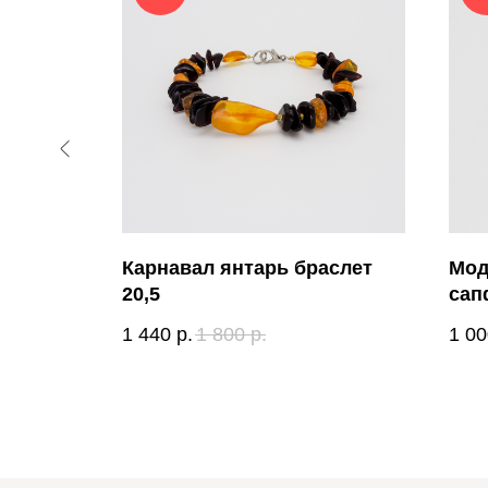
 кольцо
Карнавал янтарь браслет
Мод
20,5
сап
1 440
р.
1 800
р.
1 00