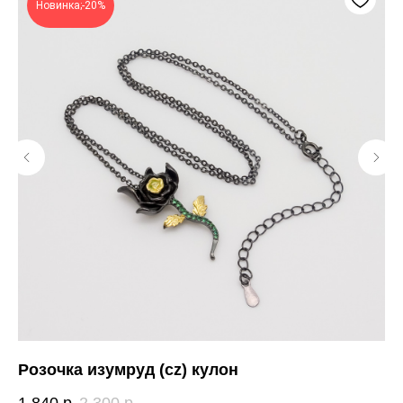
Новинка;-20%
Розочка изумруд (cz) кулон
Ак