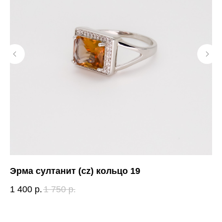
Эрма султанит (cz) кольцо 19
Оз
1 400
р.
1 750
р.
2 