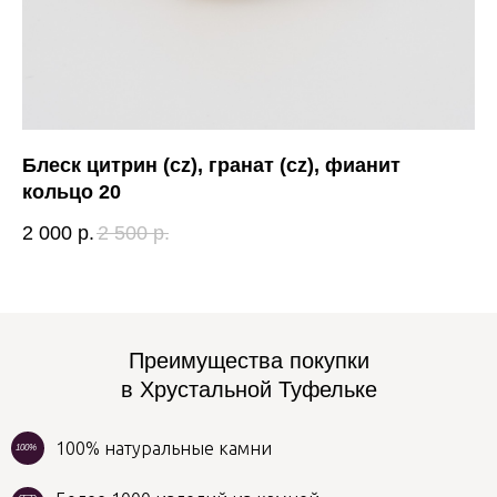
Блеск цитрин (cz), гранат (cz), фианит
Ни
кольцо 20
3 
2 000
р.
2 500
р.
Преимущества покупки
в Хрустальной Туфельке
100% натуральные камни
100%